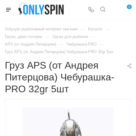
0
—
—
Onlyspin рыболовный интернет магазин
Каталог
—
—
Грузы, джиг-головки
Грузы для рыбалки
—
—
APS (от Андрея Питерцова)
Чебурашка-PRO
Груз APS (от Андрея Питерцова) Чебурашка-PRO 32gr 5шт
Груз APS (от Андрея
Питерцова) Чебурашка-
PRO 32gr 5шт