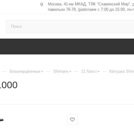
Москва, 41-км МКАД, ТЯК "Славянский Мир", 
павильон 76-78, (работаем с 7:00 до 15:00, пн-п
—
—
—
—
Безынерционные
Shimano
21 Nasci
Катушка Shim
1000