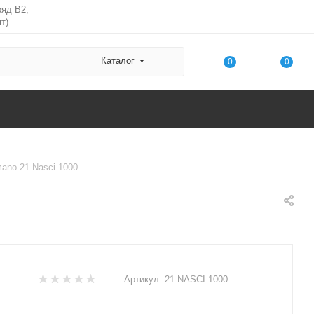
ряд В2,
т)
Каталог
0
0
ano 21 Nasci 1000
Артикул:
21 NASCI 1000