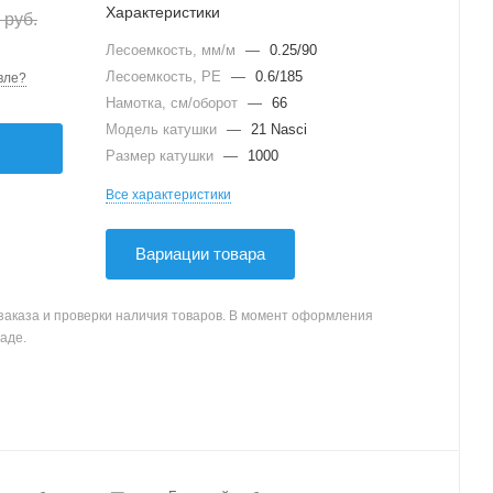
Характеристики
руб.
Лесоемкость, мм/м
—
0.25/90
Лесоемкость, PE
—
0.6/185
вле?
Намотка, см/оборот
—
66
Модель катушки
—
21 Nasci
Размер катушки
—
1000
Все характеристики
Вариации товара
заказа и проверки наличия товаров. В момент оформления
аде.