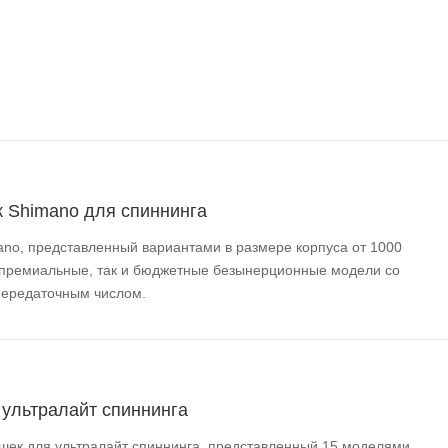
 Shimano для спиннинга
ano, представленный вариантами в размере корпуса от 1000
к премиальные, так и бюджетные безынерционные модели со
передаточным числом.
 ультралайт спиннинга
шек для ультралайт спиннинга, представленный 15 моделями