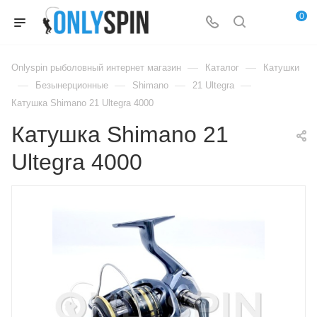
0
—
—
Onlyspin рыболовный интернет магазин
Каталог
Катушки
—
—
—
—
Безынерционные
Shimano
21 Ultegra
Катушка Shimano 21 Ultegra 4000
Катушка Shimano 21
Ultegra 4000