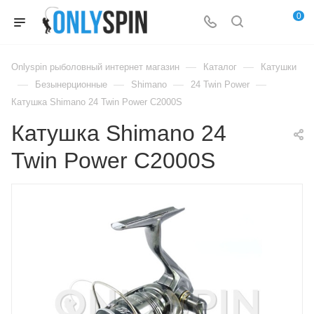
0
—
—
Onlyspin рыболовный интернет магазин
Каталог
Катушки
—
—
—
—
Безынерционные
Shimano
24 Twin Power
Катушка Shimano 24 Twin Power C2000S
Катушка Shimano 24
Twin Power C2000S