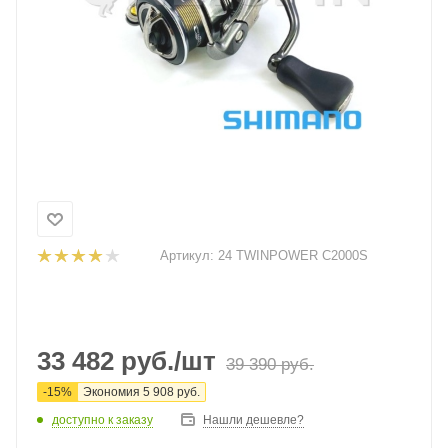
Артикул:
24 TWINPOWER C2000S
33 482
руб.
/шт
39 390
руб.
-
15
%
Экономия
5 908
руб.
доступно к заказу
Нашли дешевле?