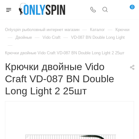
0
—
—
Onlyspin рыболовный интернет магазин
Каталог
Крючки
—
—
—
Двойные
Vido Craft
VD-087 BN Double Long Light
—
Крючки двойные Vido Craft VD-087 BN Double Long Light 2 25шт
Крючки двойные Vido
Craft VD-087 BN Double
Long Light 2 25шт