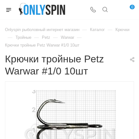
0
—
—
Onlyspin рыболовный интернет магазин
Каталог
Крючки
—
—
—
—
Тройные
Petz
Warwar
Крючки тройные Petz Warwar #1/0 10шт
Крючки тройные Petz
Warwar #1/0 10шт