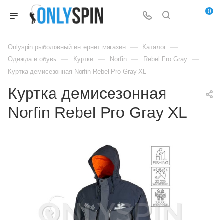
0
—
—
Onlyspin рыболовный интернет магазин
Каталог
—
—
—
—
Одежда и обувь
Куртки
Norfin
Rebel Pro Gray
Куртка демисезонная Norfin Rebel Pro Gray XL
Куртка демисезонная
Norfin Rebel Pro Gray XL