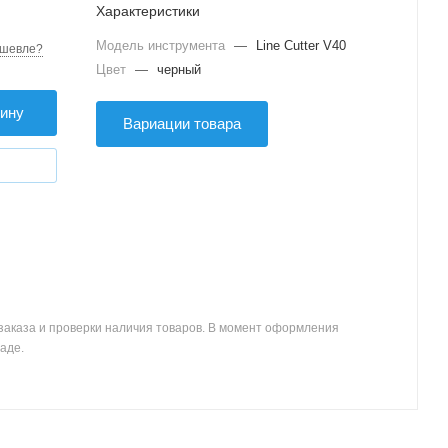
Характеристики
Модель инструмента
—
Line Cutter V40
шевле?
Цвет
—
черный
зину
Вариации товара
заказа и проверки наличия товаров. В момент оформления
аде.