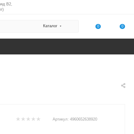
ряд В2,
т)
Каталог
0
0
Артикул:
4960652638920