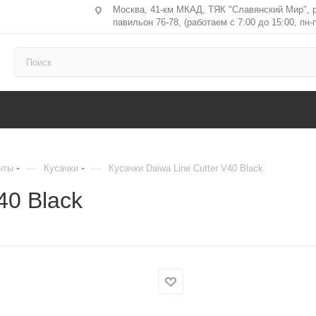
Москва, 41-км МКАД, ТЯК "Славянский Мир", 
павильон 76-78, (работаем с 7:00 до 15:00, пн-п
—
—
нты
Кусачки
Кусачки Daiwa Line Cutter V40 Black
40 Black