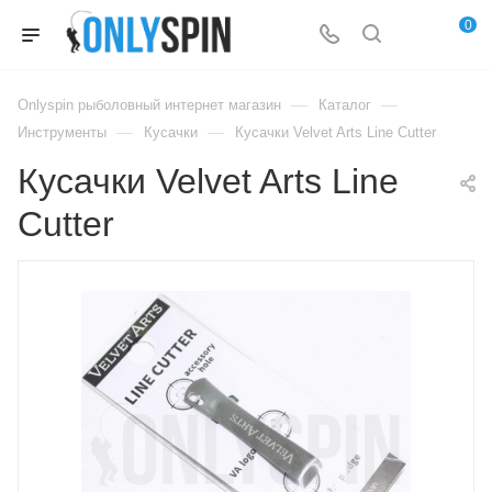
0
—
—
Onlyspin рыболовный интернет магазин
Каталог
—
—
Инструменты
Кусачки
Кусачки Velvet Arts Line Cutter
Кусачки Velvet Arts Line
Cutter