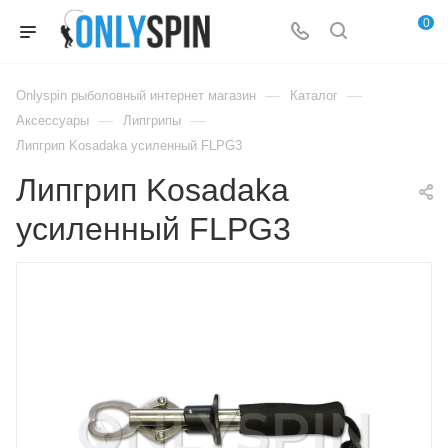
0
—
—
Onlyspin рыболовный интернет магазин
Каталог
—
—
Аксессуары
Липгрипы
Липгрип Kosadaka усиленный FLPG3
Липгрип Kosadaka
усиленный FLPG3