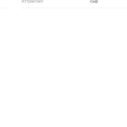
Аттрактант
сыр