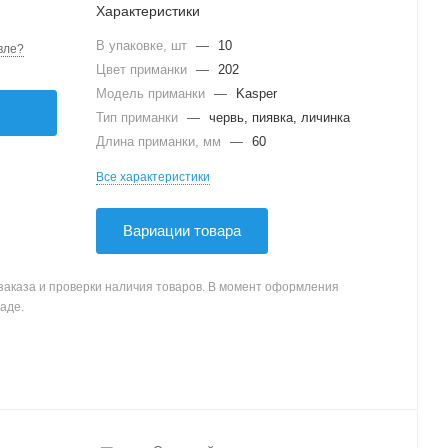
Характеристики
В упаковке, шт
—
10
вле?
Цвет приманки
—
202
Модель приманки
—
Kasper
Тип приманки
—
червь, пиявка, личинка
Длина приманки, мм
—
60
Все характеристики
Вариации товара
заказа и проверки наличия товаров. В момент оформления
аде.