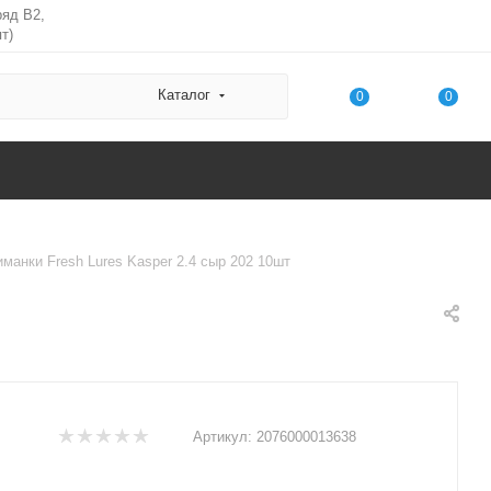
ряд В2,
т)
Каталог
0
0
манки Fresh Lures Kasper 2.4 сыр 202 10шт
Артикул:
2076000013638