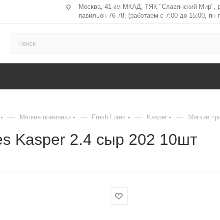
Москва, 41-км МКАД, ТЯК "Славянский Мир", 
павильон 76-78, (работаем с 7:00 до 15:00, пн-п
—
—
—
—
Мягкие приманки
Fresh Lures
Kasper
Мягкие при
es Kasper 2.4 сыр 202 10шт