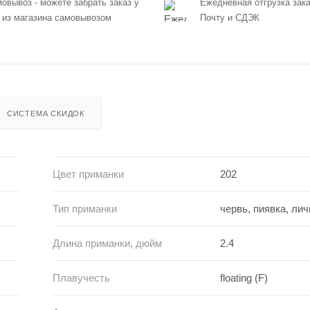
овывоз - можете забрать заказ у
Ежедневная отгрузка зака
 из магазина самовывозом
Почту и СДЭК
СИСТЕМА СКИДОК
Цвет приманки
202
Тип приманки
червь, пиявка, ли
Длина приманки, дюйм
2.4
Плавучесть
floating (F)