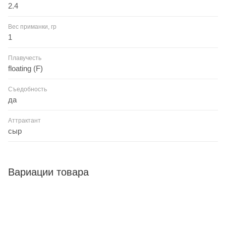
2.4
Вес приманки, гр
1
Плавучесть
floating (F)
Съедобность
да
Аттрактант
сыр
Вариации товара