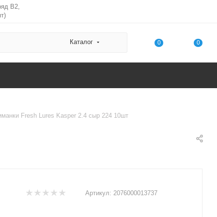
ряд В2,
т)
Каталог
0
0
манки Fresh Lures Kasper 2.4 сыр 224 10шт
Артикул:
2076000013737