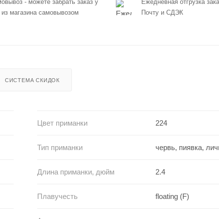
овывоз - можете забрать заказ у
Ежедневная отгрузка зака
 из магазина самовывозом
Почту и СДЭК
СИСТЕМА СКИДОК
Цвет приманки
224
Тип приманки
червь, пиявка, ли
Длина приманки, дюйм
2.4
Плавучесть
floating (F)