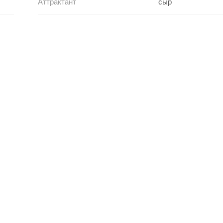
Аттрактант
сыр