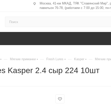
Москва, 41-км МКАД, ТЯК "Славянский Мир", 
павильон 76-78, (работаем с 7:00 до 15:00, пн-п
—
—
—
—
Мягкие приманки
Fresh Lures
Kasper
Мягкие при
es Kasper 2.4 сыр 224 10шт