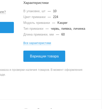
Характеристики
В упаковке, шт
—
10
вле?
Цвет приманки
—
224
Модель приманки
—
Kasper
Тип приманки
—
червь, пиявка, личинка
Длина приманки, мм
—
60
Все характеристики
Вариации товара
заказа и проверки наличия товаров. В момент оформления
аде.