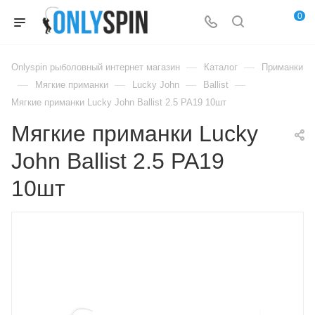
0
—
—
Onlyspin рыболовный интернет магазин
Каталог
Приманки
—
—
—
—
Мягкие приманки
Lucky John
Ballist
Мягкие приманки Lucky John Ballist 2.5 PA19 10шт
Мягкие приманки Lucky
John Ballist 2.5 PA19
10шт