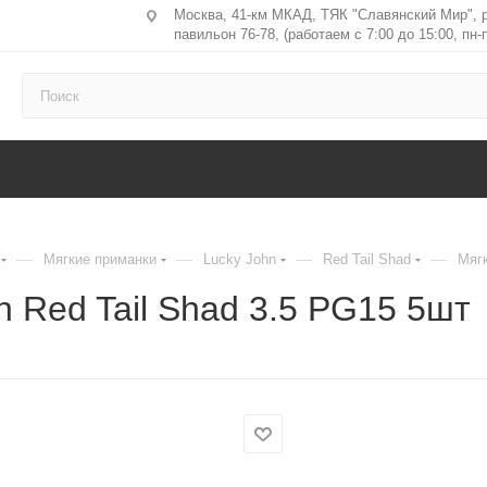
Москва, 41-км МКАД, ТЯК "Славянский Мир", 
павильон 76-78, (работаем с 7:00 до 15:00, пн-п
—
—
—
—
Мягкие приманки
Lucky John
Red Tail Shad
Мягк
 Red Tail Shad 3.5 PG15 5шт