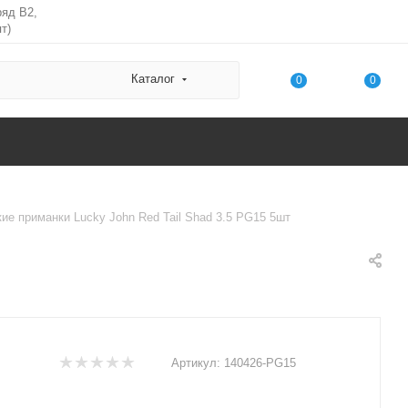
ряд В2,
т)
Каталог
0
0
ие приманки Lucky John Red Tail Shad 3.5 PG15 5шт
Артикул:
140426-PG15