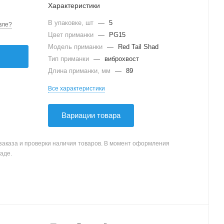
Характеристики
В упаковке, шт
—
5
вле?
Цвет приманки
—
PG15
Модель приманки
—
Red Tail Shad
Тип приманки
—
виброхвост
Длина приманки, мм
—
89
Все характеристики
Вариации товара
заказа и проверки наличия товаров. В момент оформления
аде.