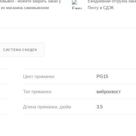
овывоз - можете забрать заказ у
Ежедневная отгрузка зака
 из магазина самовывозом
Почту и СДЭК
СИСТЕМА СКИДОК
Цвет приманки
PG15
Тип приманки
виброхвост
Длина приманки, дюйм
3.5