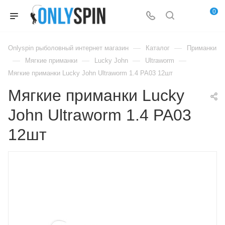
0
—
—
Onlyspin рыболовный интернет магазин
Каталог
Приманки
—
—
—
—
Мягкие приманки
Lucky John
Ultraworm
Мягкие приманки Lucky John Ultraworm 1.4 PA03 12шт
Мягкие приманки Lucky
John Ultraworm 1.4 PA03
12шт