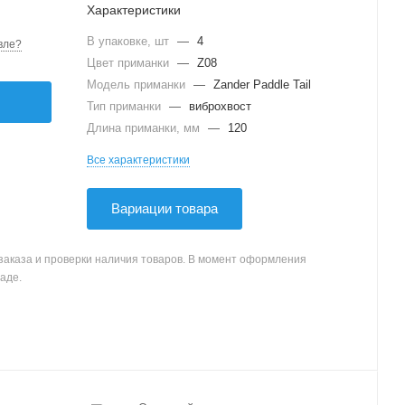
Характеристики
В упаковке, шт
—
4
вле?
Цвет приманки
—
Z08
Модель приманки
—
Zander Paddle Tail
Тип приманки
—
виброхвост
Длина приманки, мм
—
120
Все характеристики
Вариации товара
заказа и проверки наличия товаров. В момент оформления
аде.