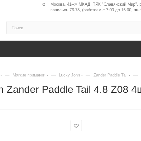
Москва, 41-км МКАД, ТЯК "Славянский Мир", 
павильон 76-78, (работаем с 7:00 до 15:00, пн-п
—
—
—
—
Мягкие приманки
Lucky John
Zander Paddle Tail
 Zander Paddle Tail 4.8 Z08 4