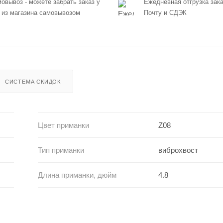
овывоз - можете забрать заказ у
Ежедневная отгрузка зака
 из магазина самовывозом
Почту и СДЭК
СИСТЕМА СКИДОК
Цвет приманки
Z08
Тип приманки
виброхвост
Длина приманки, дюйм
4.8