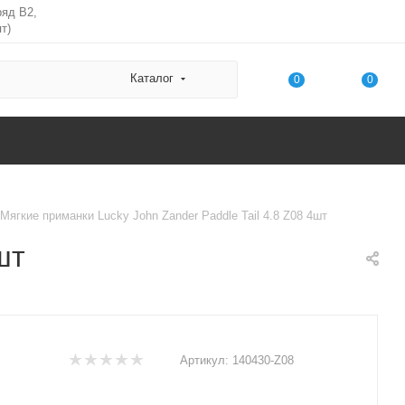
ряд В2,
т)
Каталог
0
0
Мягкие приманки Lucky John Zander Paddle Tail 4.8 Z08 4шт
шт
Артикул:
140430-Z08