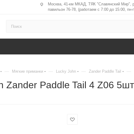
Москва, 41-км МКАД, ТЯК "Славянский Мир", 
павильон 76-78, (работаем с 7:00 до 15:00, пн-п
—
—
—
—
Мягкие приманки
Lucky John
Zander Paddle Tail
 Zander Paddle Tail 4 Z06 5ш