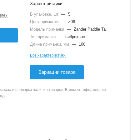
Характеристики
В упаковке, шт
—
5
вле?
Цвет приманки
—
Z06
Модель приманки
—
Zander Paddle Tail
Тип приманки
—
виброхвост
Длина приманки, мм
—
100
Все характеристики
Вариации товара
заказа и проверки наличия товаров. В момент оформления
аде.