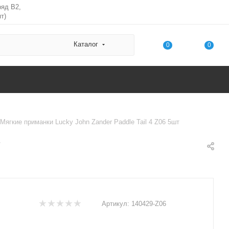
ряд В2,
т)
Каталог
0
0
Мягкие приманки Lucky John Zander Paddle Tail 4 Z06 5шт
т
Артикул:
140429-Z06