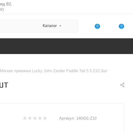
ряд В2,
т)
Каталог
0
0
Мягкие приманки Lucky John Zander Paddle Tail 5.5 Z10 3шт
шт
Артикул:
140431-Z10