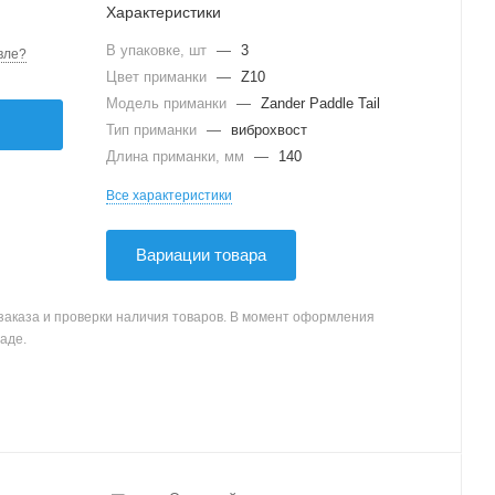
Характеристики
В упаковке, шт
—
3
вле?
Цвет приманки
—
Z10
Модель приманки
—
Zander Paddle Tail
Тип приманки
—
виброхвост
Длина приманки, мм
—
140
Все характеристики
Вариации товара
заказа и проверки наличия товаров. В момент оформления
аде.