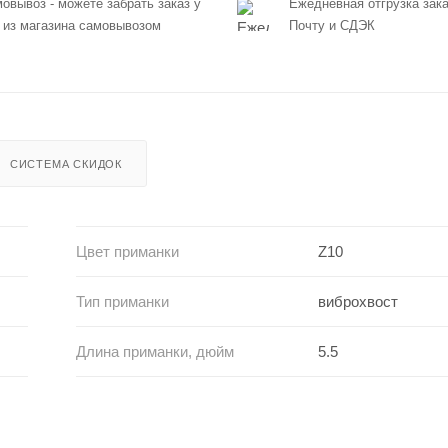
овывоз - можете забрать заказ у
Ежедневная отгрузка зака
 из магазина самовывозом
Почту и СДЭК
СИСТЕМА СКИДОК
Цвет приманки
Z10
Тип приманки
виброхвост
Длина приманки, дюйм
5.5