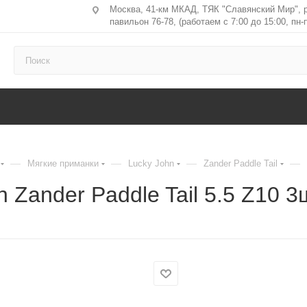
Москва, 41-км МКАД, ТЯК "Славянский Мир", 
павильон 76-78, (работаем с 7:00 до 15:00, пн-п
—
—
—
—
Мягкие приманки
Lucky John
Zander Paddle Tail
 Zander Paddle Tail 5.5 Z10 3