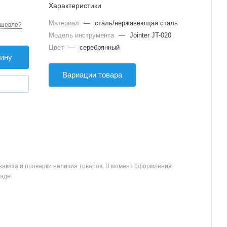
Характеристики
Материал
—
сталь/нержавеющая сталь
шевле?
Модель инструмента
—
Jointer JT-020
Цвет
—
серебрянный
зину
Вариации товара
заказа и проверки наличия товаров. В момент оформления
аде.