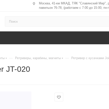
Москва, 41-км МКАД, ТЯК "Славянский Мир", 
павильон 76-78, (работаем с 7:00 до 15:00, пн-п
—
—
нты
Ретриверы, карабины, магниты
Ретривер с кусачками Joi
er JT-020