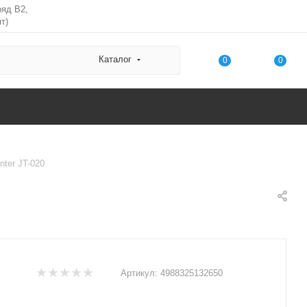
ряд В2,
т)
Каталог
0
0
nter JT-020
Артикул:
4988325132650