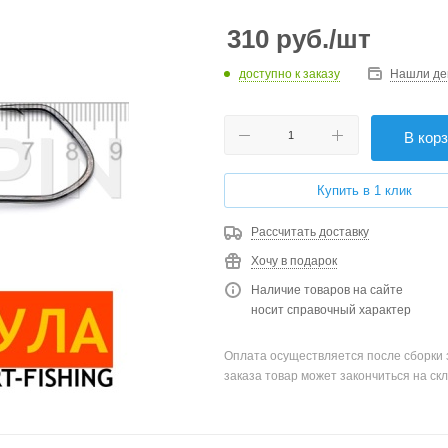
310
руб.
/шт
доступно к заказу
Нашли де
В кор
Купить в 1 клик
Рассчитать доставку
Хочу в подарок
Наличие товаров на сайте
носит справочный характер
Оплата осуществляется после сборки 
заказа товар может закончиться на скл