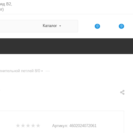
ряд В2,
т)
Каталог
0
0
—
лнительной петлей 8/0
т
Артикул:
4602024072061