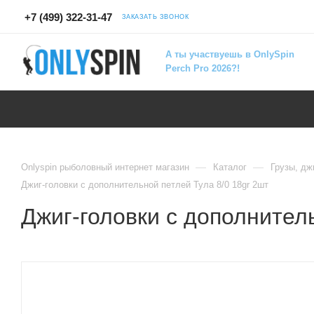
+7 (499) 322-31-47
ЗАКАЗАТЬ ЗВОНОК
А ты участвуешь в OnlySpin
Perch Pro 2026?!
—
—
Onlyspin рыболовный интернет магазин
Каталог
Грузы, дж
Джиг-головки с дополнительной петлей Тула 8/0 18gr 2шт
Джиг-головки с дополнитель