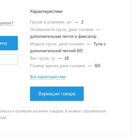
Характеристики
Грузов в упаковке, шт
—
2
шевле?
Особенности груза, джиг-головки
—
дополнительная петля и фиксатор
зину
Модель груза, джиг-головки
—
Тула с
дополнительной петлей 8/0
Вес груза, гр
—
18
Размер крючка джиг-головки
—
8/0
Все характеристики
Вариации товара
заказа и проверки наличия товаров. В момент оформления
аде.