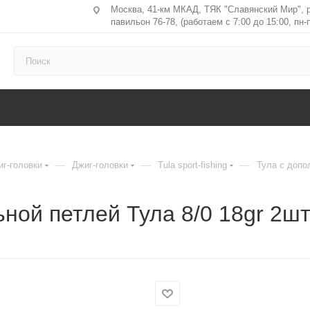
Москва, 41-км МКАД, ТЯК "Славянский Мир", 
павильон 76-78, (работаем с 7:00 до 15:00, пн-п
—
—
—
иг-головки
Джиг-головки
Tula sport-fishing
Тула с допо
ной петлей Тула 8/0 18gr 2ш