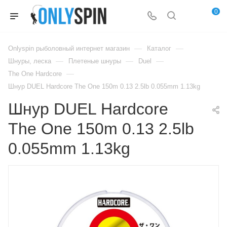
0
—
—
Onlyspin рыболовный интернет магазин
Каталог
—
—
—
Шнуры, леска
Плетеные шнуры
Duel
—
The One Hardcore
Шнур DUEL Hardcore The One 150m 0.13 2.5lb 0.055mm 1.13kg
Шнур DUEL Hardcore
The One 150m 0.13 2.5lb
0.055mm 1.13kg