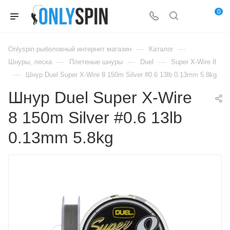
0
—
—
Onlyspin рыболовный интернет магазин
Каталог
—
—
—
Шнуры, леска
Плетеные шнуры
Duel
Super X-Wire 8
—
Шнур Duel Super X-Wire 8 150m Silver #0.6 13lb 0.13mm 5.8kg
Шнур Duel Super X-Wire
8 150m Silver #0.6 13lb
0.13mm 5.8kg