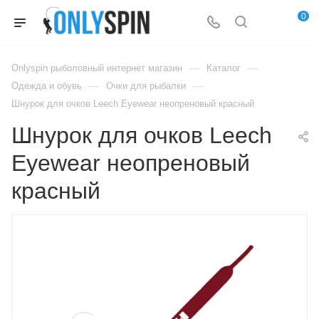
0
—
—
Onlyspin рыболовный интернет магазин
Каталог
—
—
Одежда и обувь
Очки для рыбалки
Шнурок для очков Leech Eyewear неопреновый красный
Шнурок для очков Leech
Eyewear неопреновый
красный