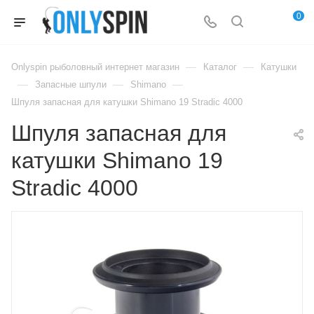
0
—
—
Onlyspin рыболовный интернет магазин
Каталог
Катушки
—
—
—
Запасные шпули
Shimano
Шпуля запасная для катушки Shimano 19 Stradic 4000
Шпуля запасная для
катушки Shimano 19
Stradic 4000