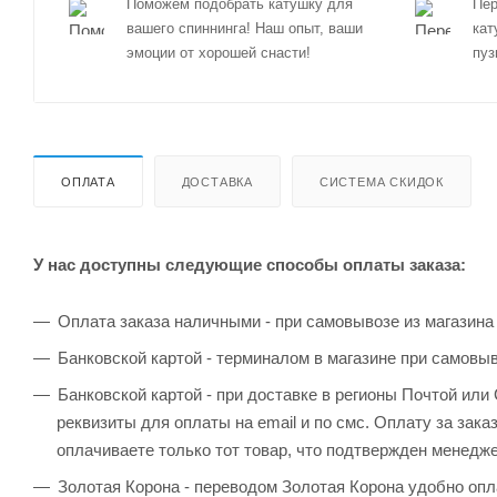
Поможем подобрать катушку для
Пер
вашего спиннинга! Наш опыт, ваши
кат
эмоции от хорошей снасти!
пуз
ОПЛАТА
ДОСТАВКА
СИСТЕМА СКИДОК
У нас доступны следующие способы оплаты заказа:
Оплата заказа наличными - при самовывозе из магазина
Банковской картой - терминалом в магазине при самовы
Банковской картой - при доставке в регионы Почтой ил
реквизиты для оплаты на email и по смс. Оплату за зака
оплачиваете только тот товар, что подтвержден менедж
Золотая Корона - переводом Золотая Корона удобно опла