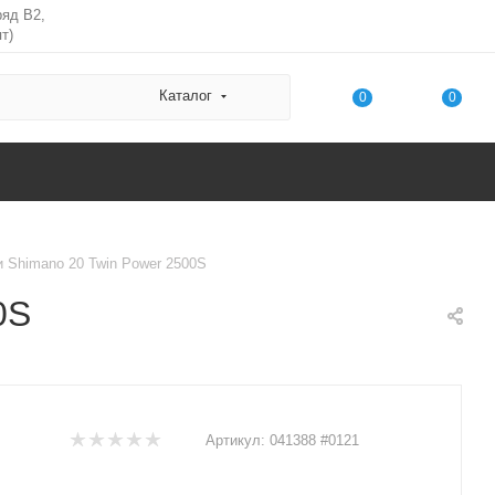
ряд В2,
т)
Каталог
0
0
 Shimano 20 Twin Power 2500S
0S
Артикул:
041388 #0121