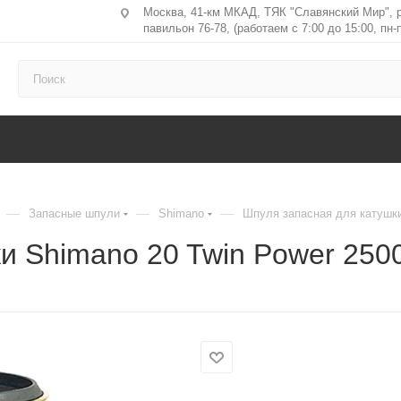
Москва, 41-км МКАД, ТЯК "Славянский Мир", 
павильон 76-78, (работаем с 7:00 до 15:00, пн-п
—
—
—
Запасные шпули
Shimano
Шпуля запасная для катушки
и Shimano 20 Twin Power 250