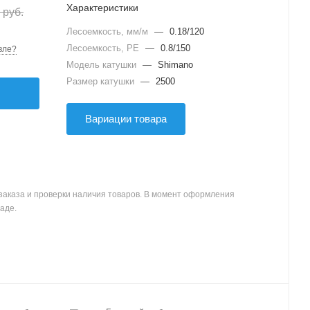
Характеристики
руб.
Лесоемкость, мм/м
—
0.18/120
Лесоемкость, PE
—
0.8/150
вле?
Модель катушки
—
Shimano
Размер катушки
—
2500
Вариации товара
заказа и проверки наличия товаров. В момент оформления
аде.