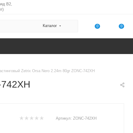
ряд В2,
т)
Каталог
0
0
астинговый Zetrix Orsa Nero 2.24m 80gr ZONC-742XH
C-742XH
Артикул:
ZONC-742XH