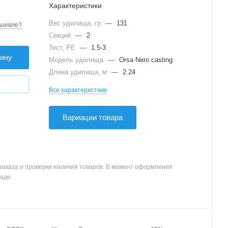
Характеристики
Вес удилища, гр
—
131
шевле?
Секций
—
2
Тест, PE
—
1.5-3
зину
Модель удилища
—
Orsa Nero casting
Длина удилища, м
—
2.24
Все характеристики
Вариации товара
заказа и проверки наличия товаров. В момент оформления
аде.