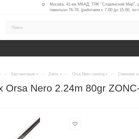
Москва, 41-км МКАД, ТЯК "Славянский Мир", 
павильон 76-78, (работаем с 7:00 до 15:00, пн-п
—
—
—
—
Кастинговые
Zetrix
Orsa Nero casting
Спиннинг к
ix Orsa Nero 2.24m 80gr ZON