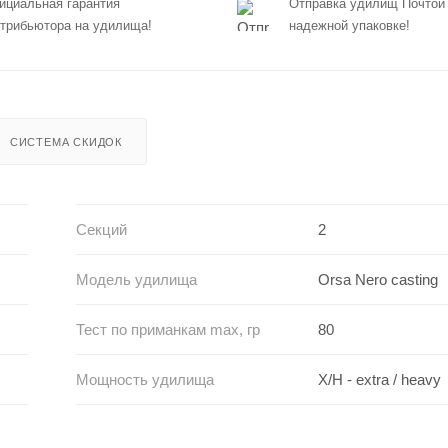
циальная гарантия
Отправка удилищ Почтой
трибьютора на удилища!
надежной упаковке!
СИСТЕМА СКИДОК
Секций
2
Модель удилища
Orsa Nero casting
Тест по приманкам max, гр
80
Мощность удилища
X/H - extra / heavy