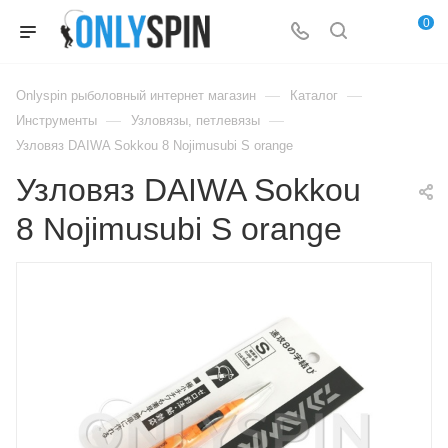
0
—
—
Onlyspin рыболовный интернет магазин
Каталог
—
—
Инструменты
Узловязы, петлевязы
Узловяз DAIWA Sokkou 8 Nojimusubi S orange
Узловяз DAIWA Sokkou
8 Nojimusubi S orange