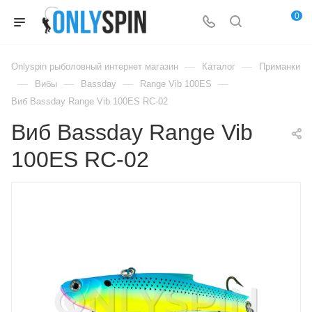
0
—
—
Onlyspin рыболовный интернет магазин
Каталог
Приманки
—
—
—
—
Вибы
Bassday
Range Vib 100ES
Виб Bassday Range Vib 100ES RC-02
Виб Bassday Range Vib
100ES RC-02