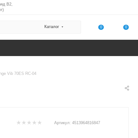
ряд В2,
т)
Каталог
0
0
nge Vib 70ES RC-04
Артикул:
4513964816847