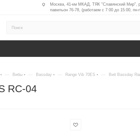
Москва, 41-км МКАД, ТЯК "Славянский Мир", 
павильон 76-78, (работаем с 7:00 до 15:00, пн-п
—
—
—
—
Вибы
Bassday
Range Vib 70ES
Виб Bassday Ra
ES RC-04