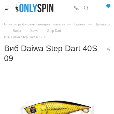
0
—
—
Onlyspin рыболовный интернет магазин
Каталог
Приманки
—
—
—
—
Вибы
Daiwa
Step Dart
Виб Daiwa Step Dart 40S 09
Виб Daiwa Step Dart 40S
09