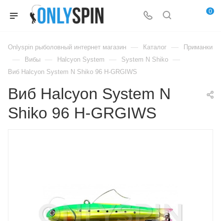
0
—
—
Onlyspin рыболовный интернет магазин
Каталог
Приманки
—
—
—
—
Вибы
Halcyon System
System N Shiko
Виб Halcyon System N Shiko 96 H-GRGIWS
Виб Halcyon System N
Shiko 96 H-GRGIWS