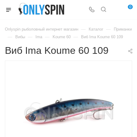
0
—
—
Onlyspin рыболовный интернет магазин
Каталог
Приманки
—
—
—
—
Вибы
Ima
Koume 60
Виб Ima Koume 60 109
Виб Ima Koume 60 109