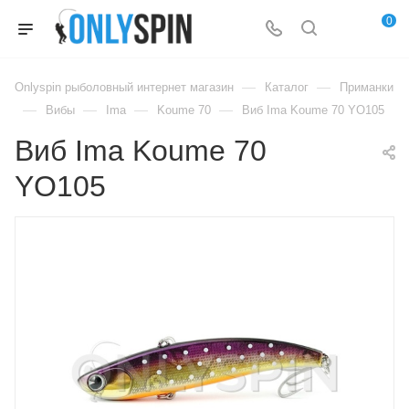
0
—
—
Onlyspin рыболовный интернет магазин
Каталог
Приманки
—
—
—
—
Вибы
Ima
Koume 70
Виб Ima Koume 70 YO105
Виб Ima Koume 70
YO105