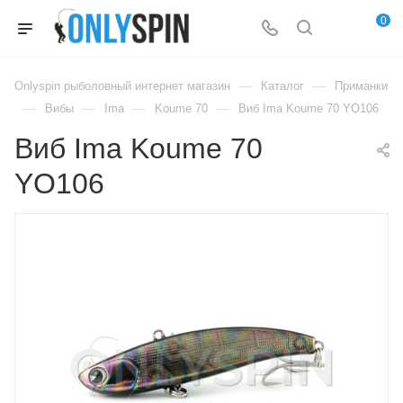
0
—
—
Onlyspin рыболовный интернет магазин
Каталог
Приманки
—
—
—
—
Вибы
Ima
Koume 70
Виб Ima Koume 70 YO106
Виб Ima Koume 70
YO106