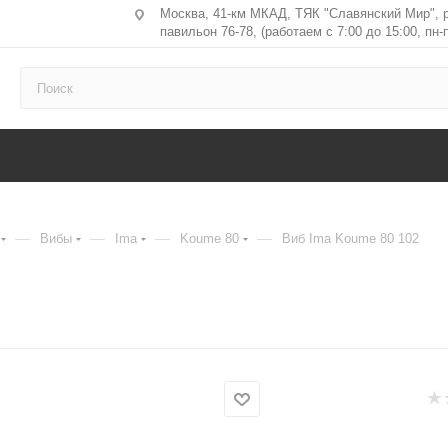
Москва, 41-км МКАД, ТЯК "Славянский Мир", 
павильон 76-78, (работаем с 7:00 до 15:00, пн-п
—
—
—
—
Вибы
Ima
Koume 80
Виб Ima Koume 80 102