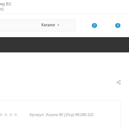
ряд В2,
т)
Каталог
0
0
Артикул:
Koume 80 (15гр) #KU80-102