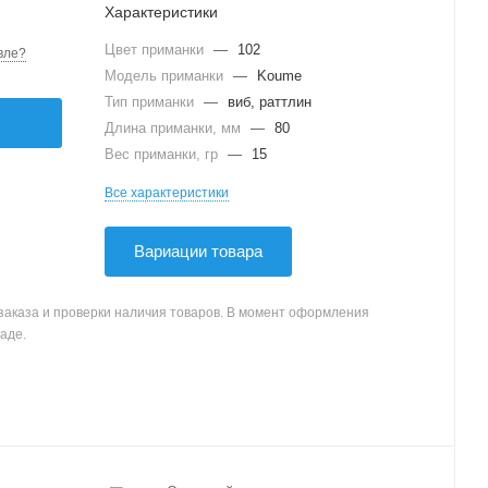
Характеристики
Цвет приманки
—
102
вле?
Модель приманки
—
Koume
Тип приманки
—
виб, раттлин
Длина приманки, мм
—
80
Вес приманки, гр
—
15
Все характеристики
Вариации товара
заказа и проверки наличия товаров. В момент оформления
аде.