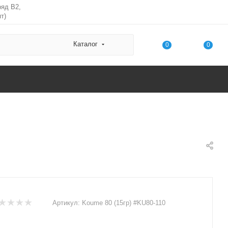
ряд В2,
т)
Каталог
0
0
Артикул:
Koume 80 (15гр) #KU80-110