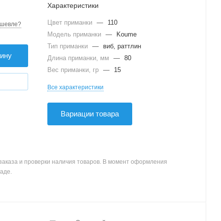
Характеристики
Цвет приманки
—
110
шевле?
Модель приманки
—
Koume
Тип приманки
—
виб, раттлин
зину
Длина приманки, мм
—
80
Вес приманки, гр
—
15
Все характеристики
Вариации товара
заказа и проверки наличия товаров. В момент оформления
аде.