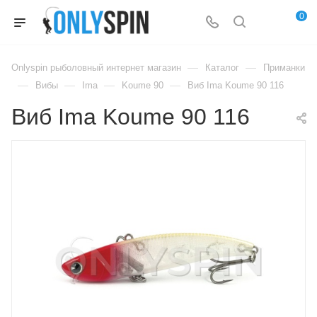
0
—
—
Onlyspin рыболовный интернет магазин
Каталог
Приманки
—
—
—
—
Вибы
Ima
Koume 90
Виб Ima Koume 90 116
Виб Ima Koume 90 116