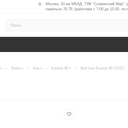
Москва, 41-км МКАД, ТЯК "Славянский Мир", 
павильон 76-78, (работаем с 7:00 до 15:00, пн-п
—
—
—
—
Вибы
Ima
Koume 90
Виб Ima Koume 90 YO117