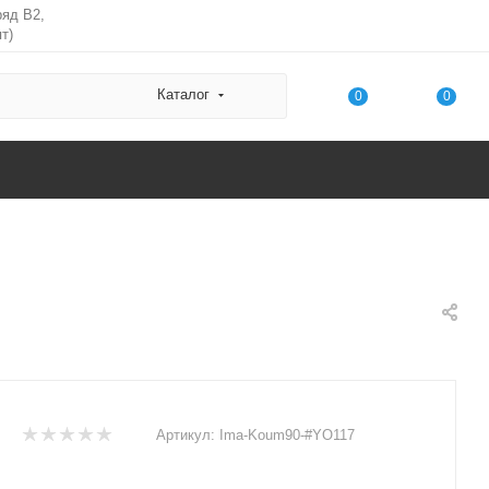
ряд В2,
т)
Каталог
0
0
Артикул:
Ima-Koum90-#YO117