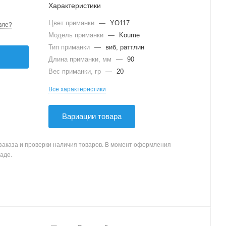
Характеристики
Цвет приманки
—
YO117
вле?
Модель приманки
—
Koume
Тип приманки
—
виб, раттлин
Длина приманки, мм
—
90
Вес приманки, гр
—
20
Все характеристики
Вариации товара
заказа и проверки наличия товаров. В момент оформления
аде.