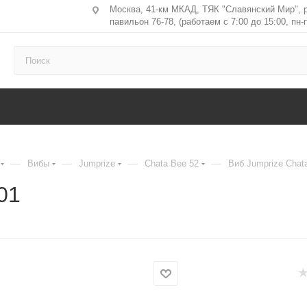
Москва, 41-км МКАД, ТЯК "Славянский Мир", 
павильон 76-78, (работаем с 7:00 до 15:00, пн-п
—
—
—
—
Вибы
Jumprize
Chata Bee 52
Виб Jumprize Chat
01