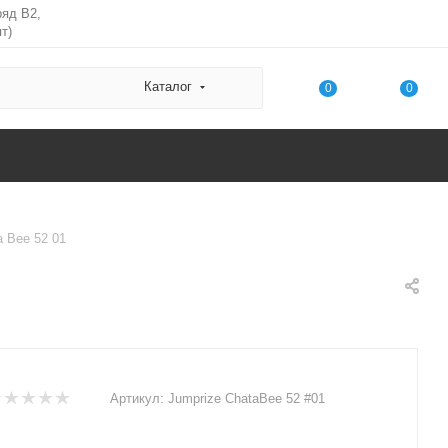
ряд В2,
т)
Каталог
0
0
a Bee 52 01
Артикул:
Jumprize ChataBee 52 #01