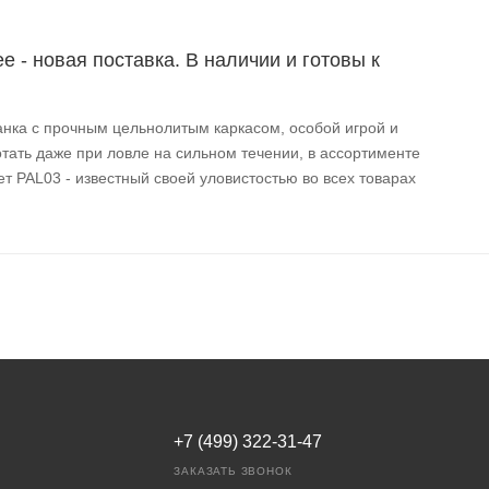
e - новая поставка. В наличии и готовы к
анка с прочным цельнолитым каркасом, особой игрой и
тать даже при ловле на сильном течении, в ассортименте
т PAL03 - известный своей уловистостью во всех товарах
+7 (499) 322-31-47
ЗАКАЗАТЬ ЗВОНОК