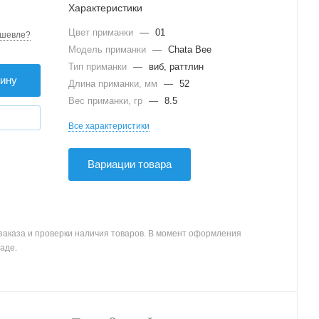
Характеристики
Цвет приманки
—
01
шевле?
Модель приманки
—
Chata Bee
Тип приманки
—
виб, раттлин
зину
Длина приманки, мм
—
52
Вес приманки, гр
—
8.5
Все характеристики
Вариации товара
заказа и проверки наличия товаров. В момент оформления
аде.