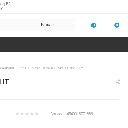
ряд В2,
т)
Каталог
0
0
makatsu Luxxe Ti Snap Wide #0 75lb 33.7kg 8шт
шт
Артикул:
4549018771886