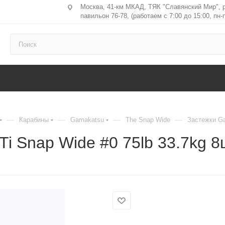
Москва, 41-км МКАД, ТЯК "Славянский Мир", 
павильон 76-78, (работаем с 7:00 до 15:00, пн-п
—
—
—
—
Карабины
Gamakatsu
The Snap Wide
Застежки Ga
i Snap Wide #0 75lb 33.7kg 8