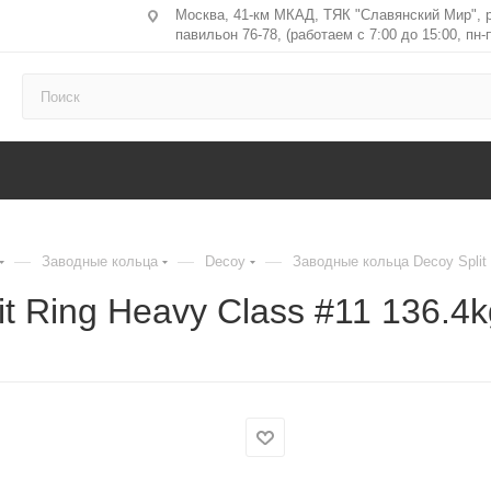
Москва, 41-км МКАД, ТЯК "Славянский Мир", 
павильон 76-78, (работаем с 7:00 до 15:00, пн-п
—
—
—
Заводные кольца
Decoy
Заводные кольца Decoy Split 
t Ring Heavy Class #11 136.4