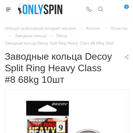
0
—
—
Onlyspin рыболовный интернет магазин
Каталог
Оснастка
—
—
—
Заводные кольца
Decoy
Заводные кольца Decoy Split Ring Heavy Class #8 68kg 10шт
Заводные кольца Decoy
Split Ring Heavy Class
#8 68kg 10шт