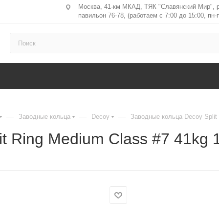
Москва, 41-км МКАД, ТЯК "Славянский Мир", 
павильон 76-78, (работаем с 7:00 до 15:00, пн-п
—
—
—
Заводные кольца
Decoy
Заводные кольца Decoy Split
t Ring Medium Class #7 41kg 