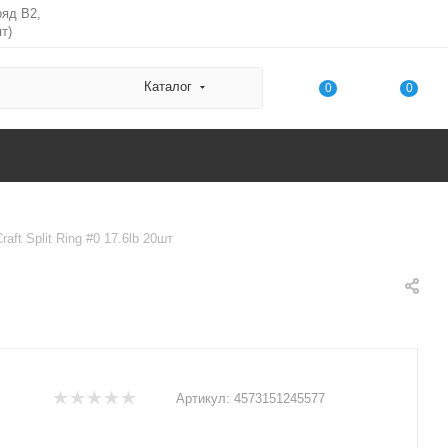
ряд В2,
т)
Каталог
0
0
aft Split Ring #0 17.6lb 20шт
Артикул:
4573151245577