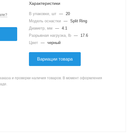
Характеристики
В упаковке, шт
—
20
вле?
Модель оснастки
—
Split Ring
Диаметр, мм
—
4.1
Разрывная нагрузка, lb
—
17.6
Цвет
—
черный
Вариации товара
заказа и проверки наличия товаров. В момент оформления
аде.