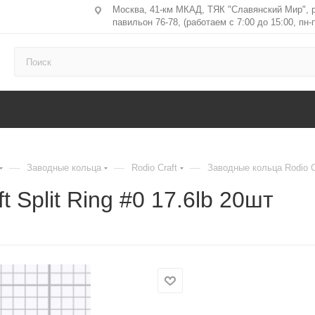
Москва, 41-км МКАД, ТЯК "Славянский Мир", 
павильон 76-78, (работаем с 7:00 до 15:00, пн-п
—
—
—
Заводные кольца
Rodio Craft
Заводные кольца Rodio Cr
 Split Ring #0 17.6lb 20шт