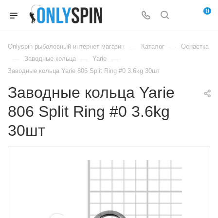
0
—
—
Onlyspin рыболовный интернет магазин
Каталог
Оснастка
—
—
—
Заводные кольца
Yarie
Заводные кольца Yarie 806 Split Ring #0 3.6kg 30шт
Заводные кольца Yarie
806 Split Ring #0 3.6kg
30шт