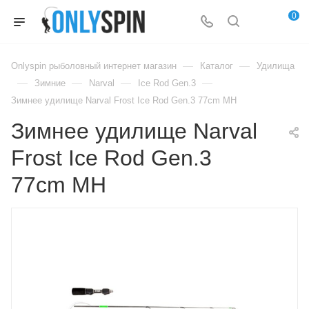
0
—
—
Onlyspin рыболовный интернет магазин
Каталог
Удилища
—
—
—
—
Зимние
Narval
Ice Rod Gen.3
Зимнее удилище Narval Frost Ice Rod Gen.3 77cm MH
Зимнее удилище Narval
Frost Ice Rod Gen.3
77cm MH