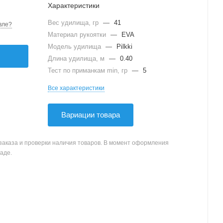
Характеристики
Вес удилища, гр
—
41
вле?
Материал рукоятки
—
EVA
Модель удилища
—
Pilkki
Длина удилища, м
—
0.40
Тест по приманкам min, гр
—
5
Все характеристики
Вариации товара
заказа и проверки наличия товаров. В момент оформления
аде.