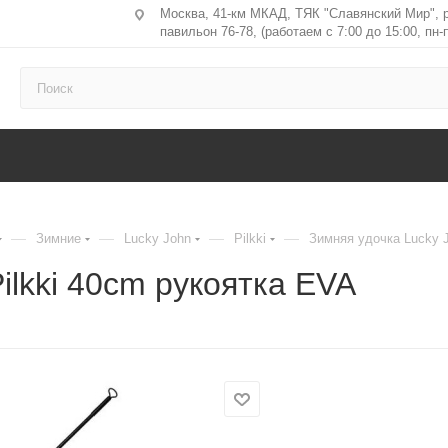
Москва, 41-км МКАД, ТЯК "Славянский Мир", 
павильон 76-78, (работаем с 7:00 до 15:00, пн-п
—
—
—
—
Зимние
Lucky John
Pilkki
Зимняя удочка Lucky J
ilkki 40cm рукоятка EVA