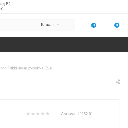
ряд В2,
т)
Каталог
0
0
ohn Pilkki 40cm рукоятка EVA
Артикул:
LJ162-01