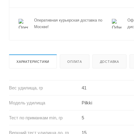
Оперативная курьерская доставка по
Офи
Москве!
дис
ХАРАКТЕРИСТИКИ
ОПЛАТА
ДОСТАВКА
Вес удилища, гр
41
Модель удилища
Pilkki
Тест по приманкам min, гр
5
Верхний тест удилища до, гр
15