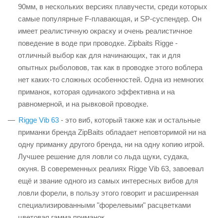
90мм, в нескольких версиях плавучести, среди которых
самые популярные F-плавающая, и SP-суспендер. Он
имеет реалистичную окраску и очень реалистичное
поведение в воде при проводке. Zipbaits Rigge -
отличный выбор как для начинающих, так и для
опытных рыболовов, так как в проводке этого воблера
нет каких-то сложных особенностей. Одна из немногих
приманок, которая одинакого эффективна и на
равномерной, и на рывковой проводке.
Rigge Vib 63
- это виб, который также как и остальные
приманки бренда ZipBaits обладает неповторимой ни на
одну приманку другого бренда, ни на одну копию игрой.
Лучшее решение для ловли со льда щуки, судака,
окуня. В совеременных реалиях Rigge Vib 63, завоевал
ещё и звание одного из самых интересных вибов для
ловли форели, в пользу этого говорит и расширенная
специализированными "форелевыми" расцветками
цветовая гамма приманок.