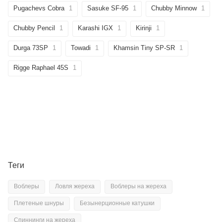
Pugachevs Cobra
1
Sasuke SF-95
1
Chubby Minnow
1
Chubby Pencil
1
Karashi IGX
1
Kirinji
1
Durga 73SP
1
Towadi
1
Khamsin Tiny SP-SR
1
Rigge Raphael 45S
1
Теги
Воблеры
Ловля жереха
Воблеры на жереха
Плетеные шнуры
Безынерционные катушки
Спиннинги на жереха