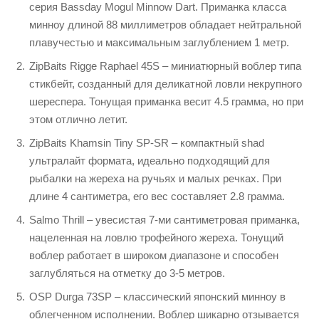
серия Bassday Mogul Minnow Dart. Приманка класса
минноу длиной 88 миллиметров обладает нейтральной
плавучестью и максимальным заглублением 1 метр.
ZipBaits Rigge Raphael 45S – миниатюрный воблер типа
стикбейт, созданный для деликатной ловли некрупного
шереспера. Тонущая приманка весит 4.5 грамма, но при
этом отлично летит.
ZipBaits Khamsin Tiny SP-SR – компактный shad
ультралайт формата, идеально подходящий для
рыбалки на жереха на ручьях и малых речках. При
длине 4 сантиметра, его вес составляет 2.8 грамма.
Salmo Thrill – увесистая 7-ми сантиметровая приманка,
нацеленная на ловлю трофейного жереха. Тонущий
воблер работает в широком диапазоне и способен
заглубляться на отметку до 3-5 метров.
OSP Durga 73SP – классический японский минноу в
облегченном исполнении. Воблер шикарно отзывается